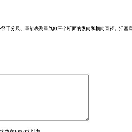
外径千分尺、量缸表测量气缸三个断面的纵向和横向直径。活塞
数在10000字以内。